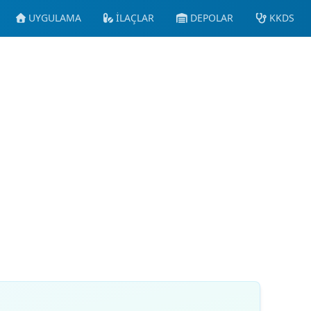
UYGULAMA
İLAÇLAR
DEPOLAR
KKDS