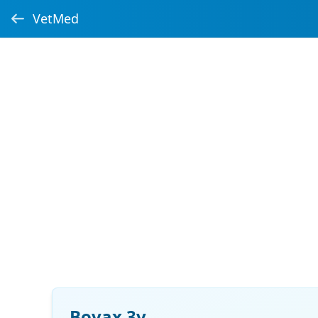
VetMed
Bovax 3v