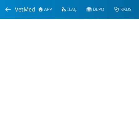
VetMed
APP
İLAÇ
DEPO
KKDS