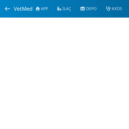
VetMed
APP
İLAÇ
DEPO
KKDS