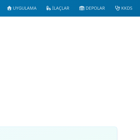
UYGULAMA
İLAÇLAR
DEPOLAR
KKDS