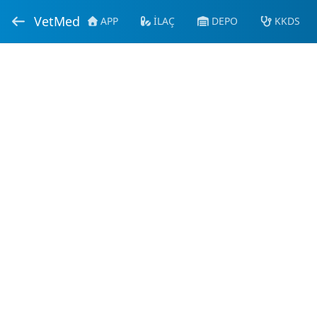
VetMed
APP
İLAÇ
DEPO
KKDS