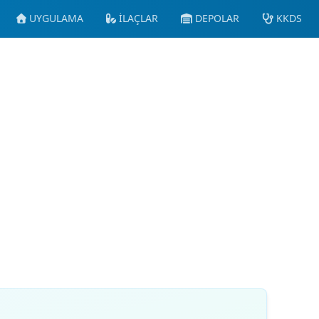
UYGULAMA
İLAÇLAR
DEPOLAR
KKDS