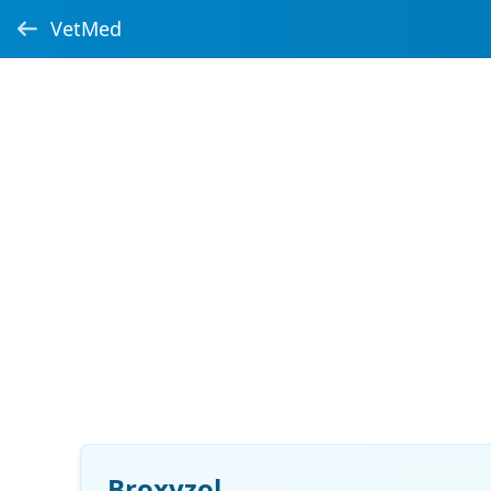
VetMed
Broxyzol