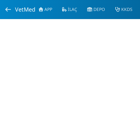
VetMed
APP
İLAÇ
DEPO
KKDS