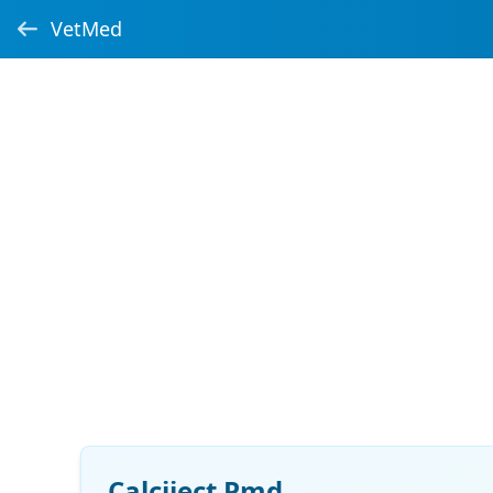
VetMed
Calciject Pmd