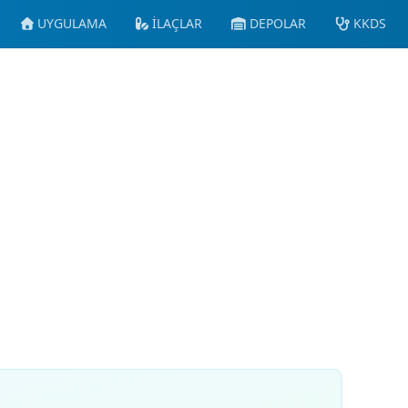
UYGULAMA
İLAÇLAR
DEPOLAR
KKDS