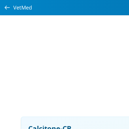
VetMed
Calcitone-CB