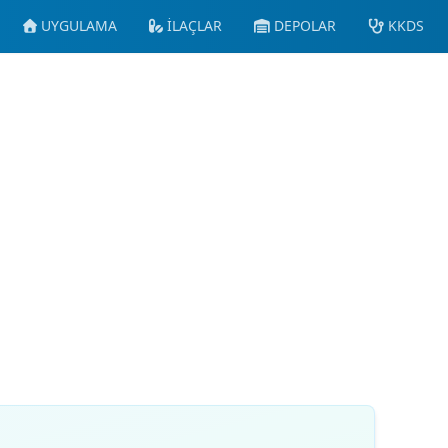
UYGULAMA
İLAÇLAR
DEPOLAR
KKDS