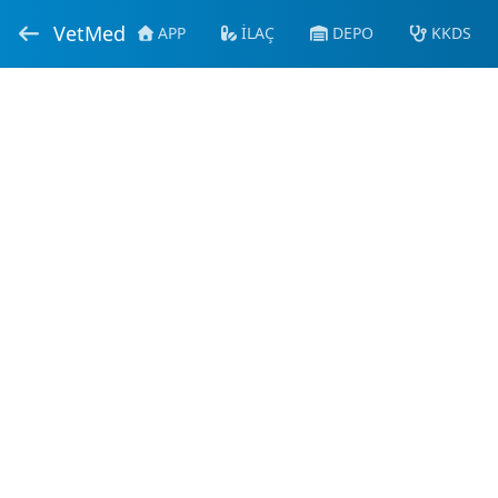
VetMed
APP
İLAÇ
DEPO
KKDS