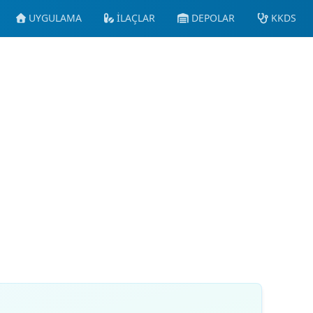
UYGULAMA
İLAÇLAR
DEPOLAR
KKDS