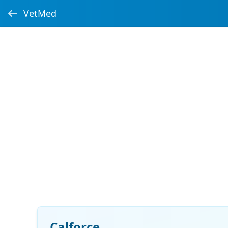
VetMed
Calforce