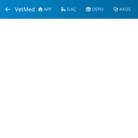
VetMed
APP
İLAÇ
DEPO
KKDS