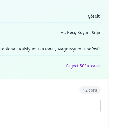
Çözelti
At, Keçi, Koyun, Sığır
aktobionat, Kalsiyum Glukonat, Magnezyum Hipofosfit
Calject 50
Surcalce
12 soru