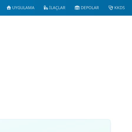
UYGULAMA
İLAÇLAR
DEPOLAR
KKDS