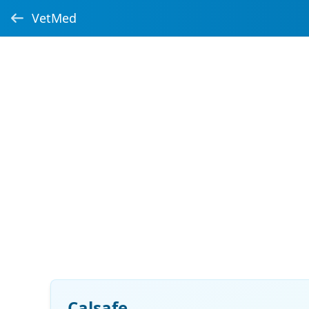
VetMed
Calsafe