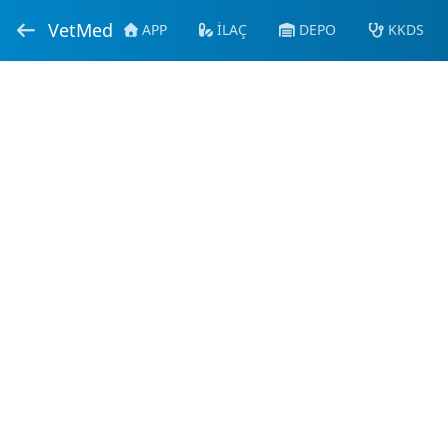
VetMed
APP
İLAÇ
DEPO
KKDS