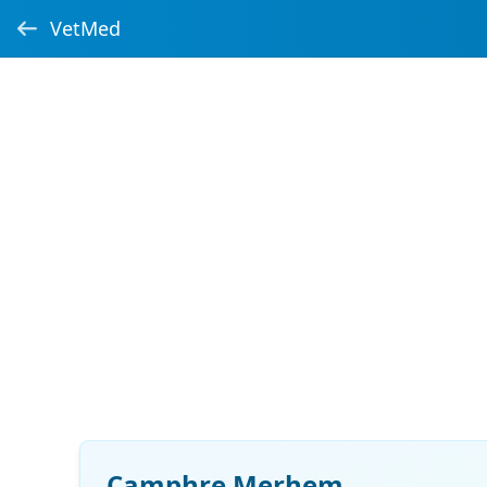
VetMed
Camphre Merhem