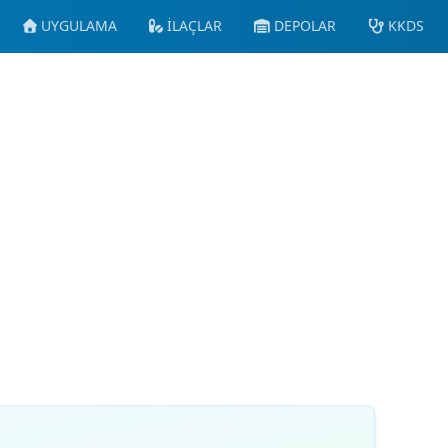
UYGULAMA
İLAÇLAR
DEPOLAR
KKDS