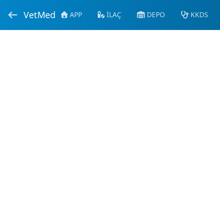
VetMed
APP
İLAÇ
DEPO
KKDS