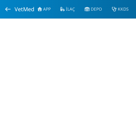
VetMed
APP
İLAÇ
DEPO
KKDS