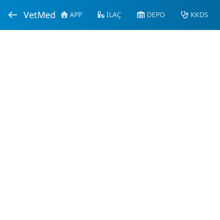
VetMed
APP
İLAÇ
DEPO
KKDS