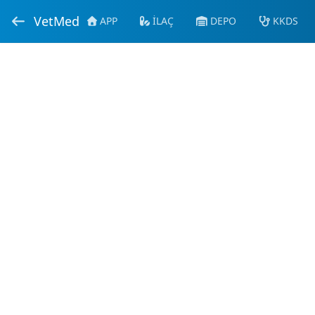
VetMed
APP
İLAÇ
DEPO
KKDS