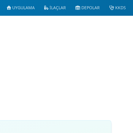
UYGULAMA
İLAÇLAR
DEPOLAR
KKDS