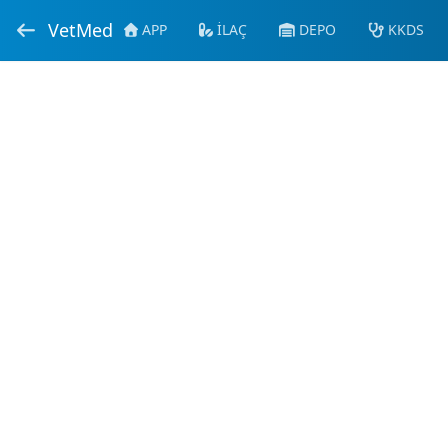
VetMed
APP
İLAÇ
DEPO
KKDS