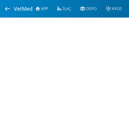
VetMed
APP
İLAÇ
DEPO
KKDS