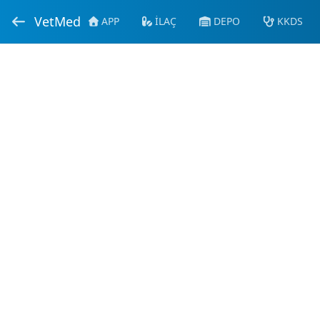
VetMed
APP
İLAÇ
DEPO
KKDS