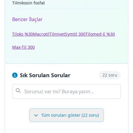
Tilmikosin fosfat
Benzer İlaçlar
Tiloks %30
Macrotil
Tilmivet
Symtil 300
Tilomed-E %30
Max-Til 300
Sık Sorulan Sorular
22 soru
Tüm soruları göster (22 soru)