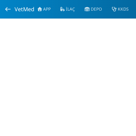
VetMed
APP
İLAÇ
DEPO
KKDS