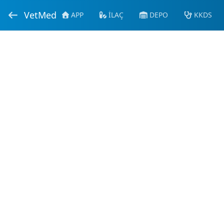
VetMed
APP
İLAÇ
DEPO
KKDS