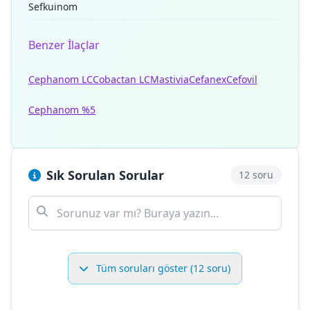
Sefkuinom
Benzer İlaçlar
Cephanom LC
Cobactan LC
Mastivia
Cefanex
Cefovil
Cephanom %5
Sık Sorulan Sorular
12 soru
Tüm soruları göster (12 soru)