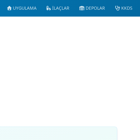
UYGULAMA
İLAÇLAR
DEPOLAR
KKDS