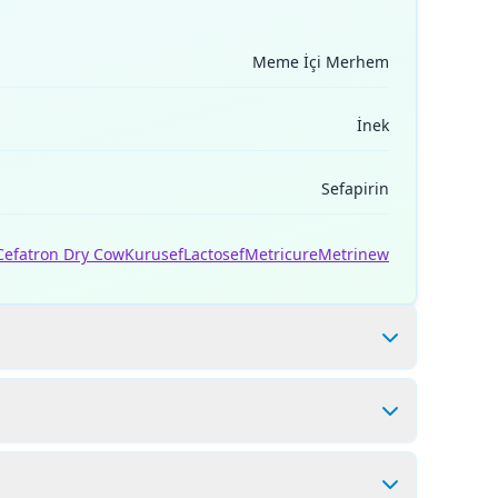
Meme İçi Merhem
İnek
Sefapirin
Cefatron Dry Cow
Kurusef
Lactosef
Metricure
Metrinew