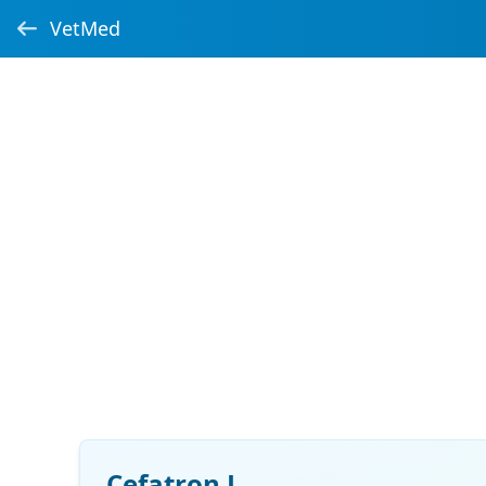
VetMed
Cefatron L