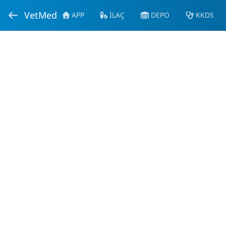
VetMed
APP
İLAÇ
DEPO
KKDS