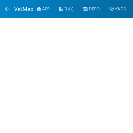
VetMed
APP
İLAÇ
DEPO
KKDS