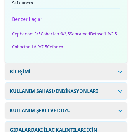
Sefkuinom
Benzer İlaçlar
Cephanom %5
Cobactan %2,5
Sahramed
Betaseft %2.5
Cobactan LA %7.5
Cefanex
BİLEŞİMİ
KULLANIM SAHASI/ENDİKASYONLARI
KULLANIM ŞEKLİ VE DOZU
GIDALARDAKİ İLAÇ KALINTILARI İÇİN