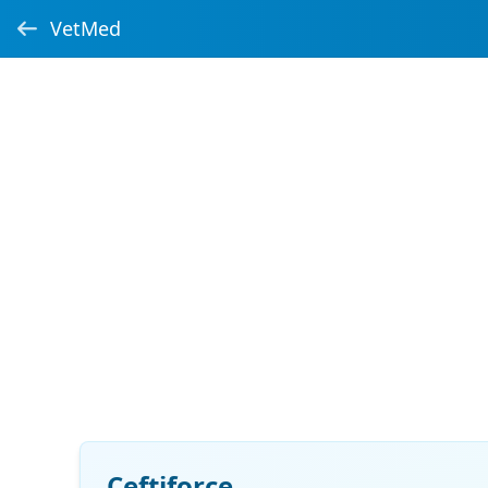
VetMed
Ceftiforce