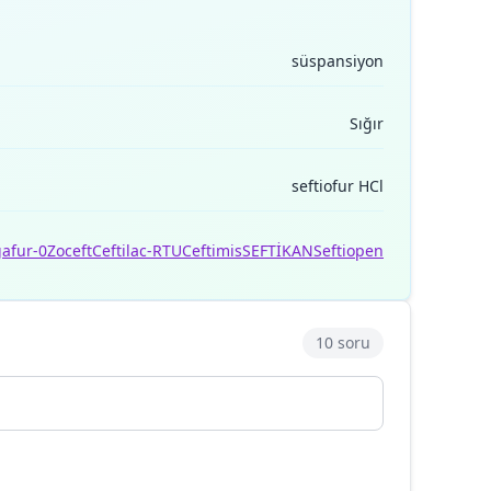
süspansiyon
Sığır
seftiofur HCl
afur-0
Zoceft
Ceftilac-RTU
Ceftimis
SEFTİKAN
Seftiopen
10 soru