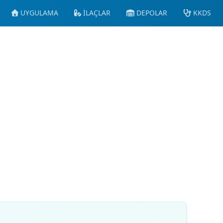
UYGULAMA
İLAÇLAR
DEPOLAR
KKDS