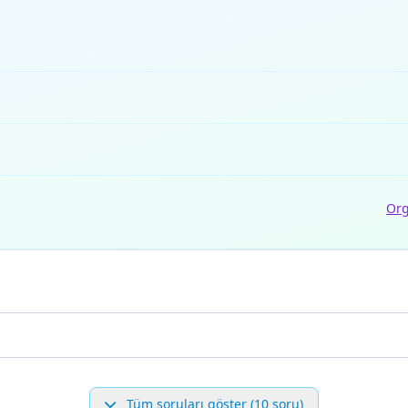
Org
Tüm soruları göster (10 soru)