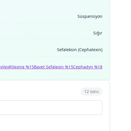
Süspansiyon
Sığır
Sefaleksin (Cephalexin)
vilex
Rilexine %15
Bavet Sefalexin %15
Cephadyn %18
12 soru