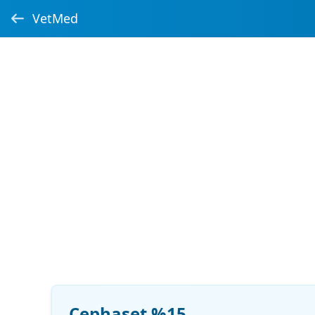
VetMed
Cephaset %15