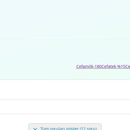
Cefamilk-180
Cefatek %15
Ce
Tüm soruları göster (12 soru)