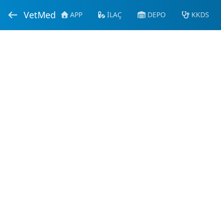
VetMed
APP
İLAÇ
DEPO
KKDS