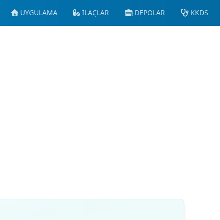
UYGULAMA
İLAÇLAR
DEPOLAR
KKDS