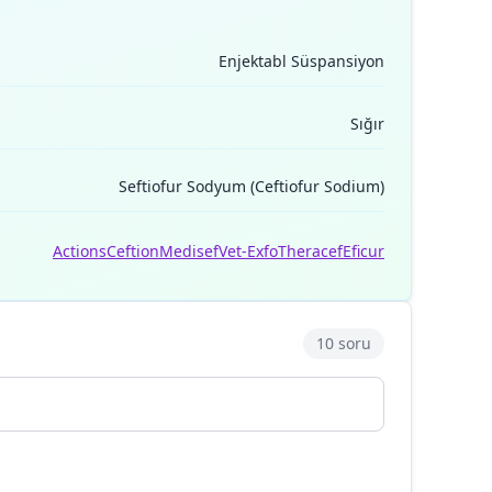
Enjektabl Süspansiyon
Sığır
Seftiofur Sodyum (Ceftiofur Sodium)
Actions
Ceftion
Medisef
Vet-Exfo
Theracef
Eficur
10 soru