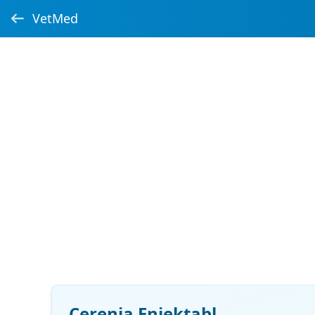
VetMed
Cerenia Enjektabl