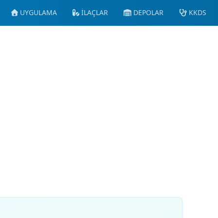
UYGULAMA
İLAÇLAR
DEPOLAR
KKDS