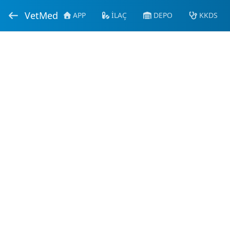
VetMed
APP
İLAÇ
DEPO
KKDS