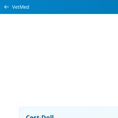
VetMed
Cest-Doll