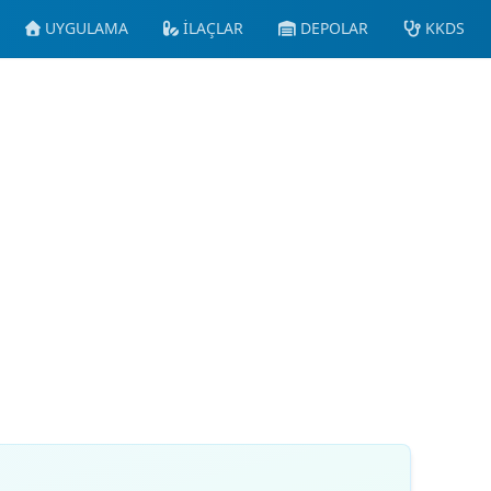
UYGULAMA
İLAÇLAR
DEPOLAR
KKDS