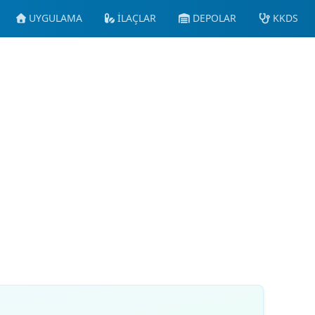
UYGULAMA
İLAÇLAR
DEPOLAR
KKDS