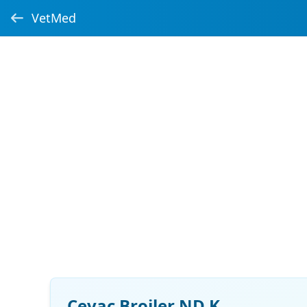
VetMed
Cevac Broiler ND K