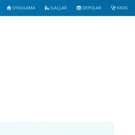
UYGULAMA
İLAÇLAR
DEPOLAR
KKDS