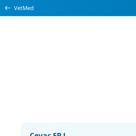
VetMed
Cevac FP L