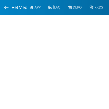
VetMed
APP
İLAÇ
DEPO
KKDS