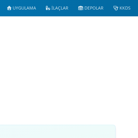
UYGULAMA
İLAÇLAR
DEPOLAR
KKDS