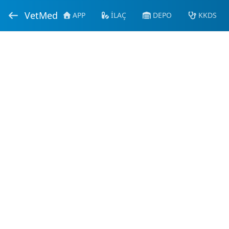
VetMed
APP
İLAÇ
DEPO
KKDS