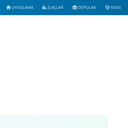
UYGULAMA
İLAÇLAR
DEPOLAR
KKDS