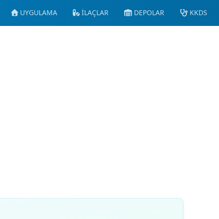
UYGULAMA
İLAÇLAR
DEPOLAR
KKDS