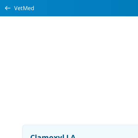
VetMed
Clamoxyl LA