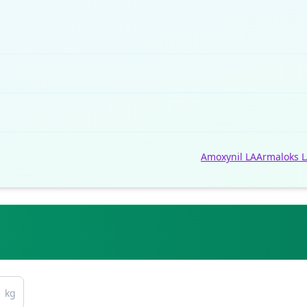
Amoxynil LA
Armaloks 
kg