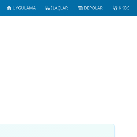
UYGULAMA
İLAÇLAR
DEPOLAR
KKDS