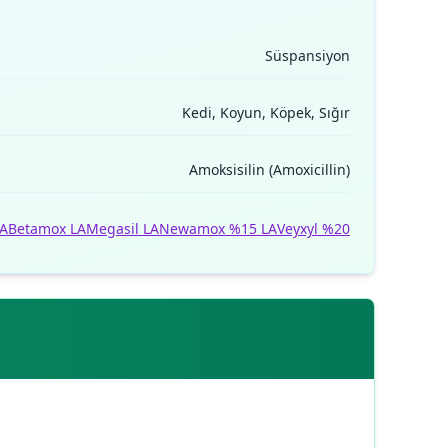
Süspansiyon
Kedi, Koyun, Köpek, Sığır
Amoksisilin (Amoxicillin)
LA
Betamox LA
Megasil LA
Newamox %15 LA
Veyxyl %20