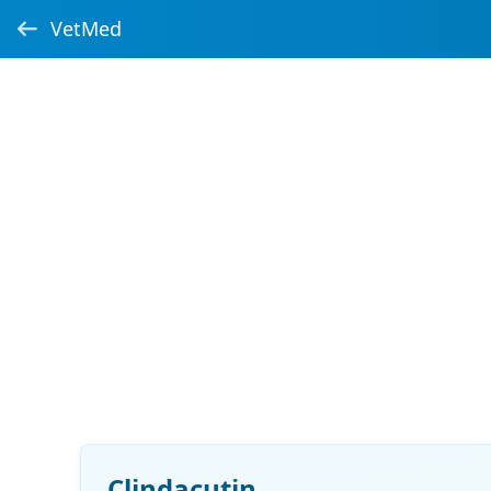
VetMed
Clindacutin