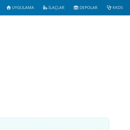
UYGULAMA
İLAÇLAR
DEPOLAR
KKDS