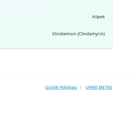
Köpek
Klindamisin (Clindamycin)
Gizlilik Politikası
|
UYARI METNİ