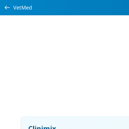
VetMed
Clinimix