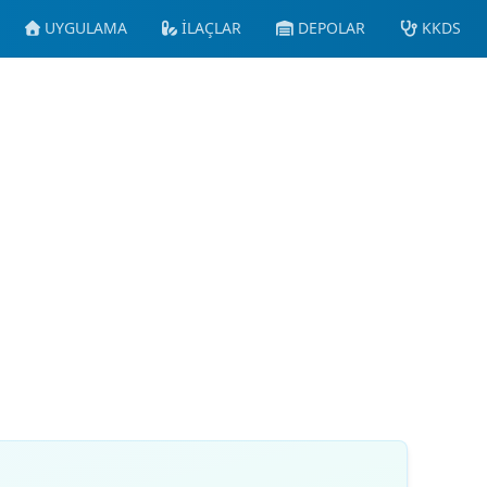
UYGULAMA
İLAÇLAR
DEPOLAR
KKDS