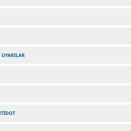
N UYARILAR
NTİDOT