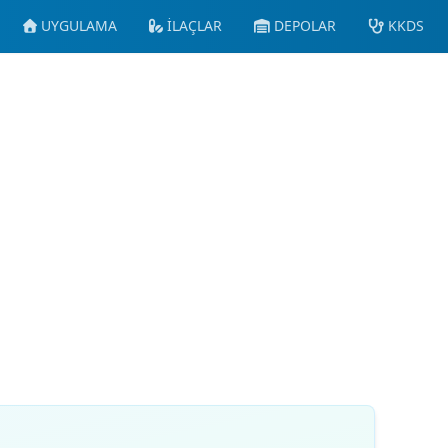
UYGULAMA
İLAÇLAR
DEPOLAR
KKDS