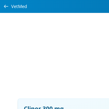
VetMed
Clinor 300 mg