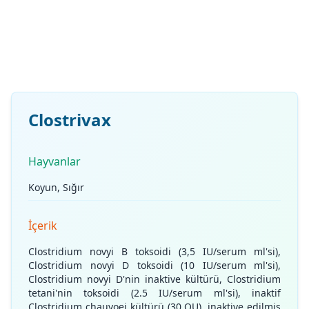
Clostrivax
Hayvanlar
Koyun, Sığır
İçerik
Clostridium novyi B toksoidi (3,5 IU/serum ml'si),
Clostridium novyi D toksoidi (10 IU/serum ml'si),
Clostridium novyi D'nin inaktive kültürü, Clostridium
tetani'nin toksoidi (2.5 IU/serum ml'si), inaktif
Clostridium chauvoei kültürü (30 OU), inaktive edilmiş