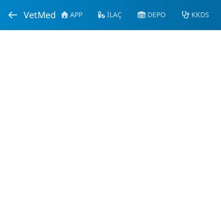
VetMed
APP
İLAÇ
DEPO
KKDS