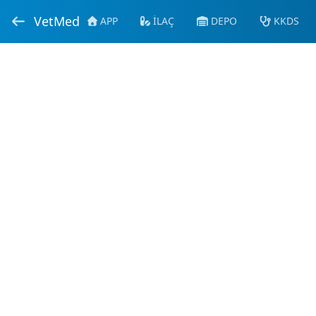
VetMed
APP
İLAÇ
DEPO
KKDS