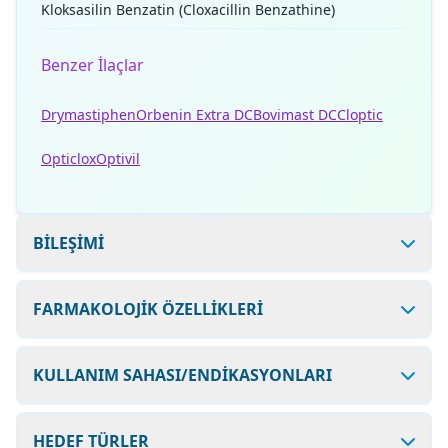
Kloksasilin Benzatin (Cloxacillin Benzathine)
Benzer İlaçlar
Drymastiphen
Orbenin Extra DC
Bovimast DC
Cloptic
Opticlox
Optivil
BİLEŞİMİ
FARMAKOLOJİK ÖZELLİKLERİ
KULLANIM SAHASI/ENDİKASYONLARI
HEDEF TÜRLER