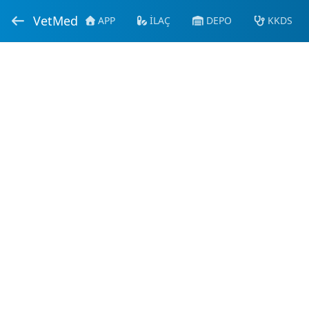
VetMed
APP
İLAÇ
DEPO
KKDS