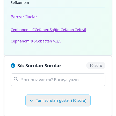
Sefkuinom
Benzer İlaçlar
Cephanom LC
Cefanex Sağim
Cefanex
Cefovil
Cephanom %5
Cobactan %2,5
Sık Sorulan Sorular
10 soru
Tüm soruları göster (10 soru)