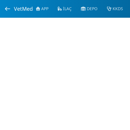
VetMed
APP
İLAÇ
DEPO
KKDS